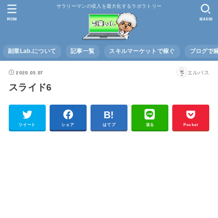
サラリーマンの収入を最大化するラボラトリー
MENU
SEARCH
副業Lab.について
記事一覧
スキルマーケットで稼ぐ
ブログで
2020.05.07
エルバス
スライド6
ツイート
シェア
はてブ
送る
Pocket