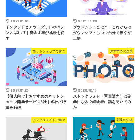
2021.01.03
2021.03.28
インプットとアウトプットのバラ
ダウンシフトとは？｜これからは
ンスは3：7｜黄金比率が成長を促
ダウンシフトしつつ自分で稼ぐが
す
正解
ネットショップで稼ぐ
おすすめの副業
2021.01.23
2020.12.15
【個人向け】おすすめのネットシ
ストックフォト（写真販売）は副
ョップ開業サービス8社｜各社の特
業になる？経験者に話を聞いてみ
徴を解説
た
アフィリエイトで稼ぐ
副業の知識