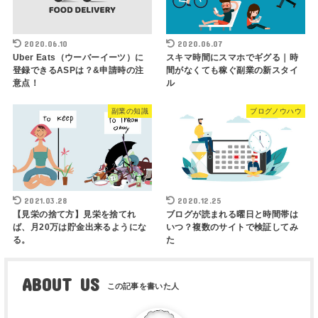
2020.06.10
2020.06.07
Uber Eats（ウーバーイーツ）に
スキマ時間にスマホでギグる｜時
登録できるASPは？&申請時の注
間がなくても稼ぐ副業の新スタイ
意点！
ル
副業の知識
ブログノウハウ
2021.03.28
2020.12.25
【見栄の捨て方】見栄を捨てれ
ブログが読まれる曜日と時間帯は
ば、月20万は貯金出来るようにな
いつ？複数のサイトで検証してみ
る。
た
ABOUT US