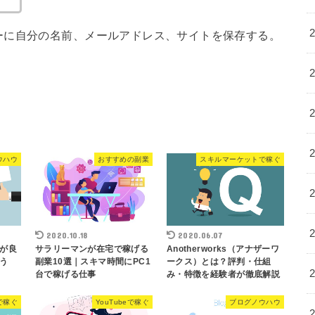
ーに自分の名前、メールアドレス、サイトを保存する。
ウハウ
おすすめの副業
スキルマーケットで稼ぐ
2020.10.18
2020.06.07
が良
サラリーマンが在宅で稼げる
Anotherworks（アナザーワ
う
副業10選｜スキマ時間にPC1
ークス）とは？評判・仕組
台で稼げる仕事
み・特徴を経験者が徹底解説
で稼ぐ
YouTubeで稼ぐ
ブログノウハウ