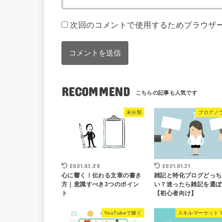
次回のコメントで使用するためブラウザ
RECOMMEND
未分類
ブログノ
2021.03.28
2021.01.31
心に響く！伝わる文章の書き
雑記と特化ブログどっち
方｜意識すべき3つのポイン
い？迷ったら雑記を選ぼ
ト
【初心者向け】
YouTubeで稼ぐ
スキルマーケット