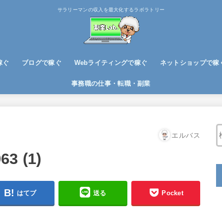
サラリーマンの収入を最大化するラボラトリー
稼ぐ
ブログで稼ぐ
Webライティングで稼ぐ
ネットショップで稼
ブログノウハウ
アフィリエイトで稼ぐ
事務職の仕事・転職・副業
エルバス
63 (1)
はてブ
送る
Pocket