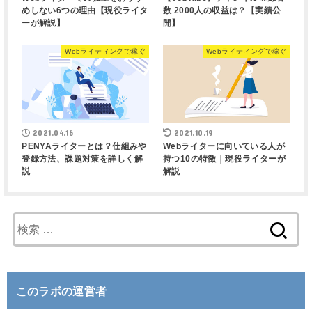
めしない6つの理由【現役ライタ
数 2000人の収益は？【実績公
ーが解説】
開】
Webライティングで稼ぐ
Webライティングで稼ぐ
2021.04.16
2021.10.19
PENYAライターとは？仕組みや
Webライターに向いている人が
登録方法、課題対策を詳しく解
持つ10の特徴｜現役ライターが
説
解説
検
索
:
このラボの運営者