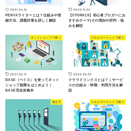
2021.04.16
2020.11.22
PENYAライターとは？仕組みや登
【STORK19】初心者ブロガーにお
録方法、課題対策を詳しく解説
すすめテーマ|その理由や評判・強
みを解説
ネットショップで稼ぐ
スキルマーケットで稼ぐ
2021.02.11
2020.06.03
BASE（ベイス）を使ってネット
クラウドリンクスとは？｜サービ
ショップ副業をはじめよう｜
スの仕組み・特徴・利用方法を解
BASE完全攻略本
説
働き方
スキルマーケットで稼ぐ