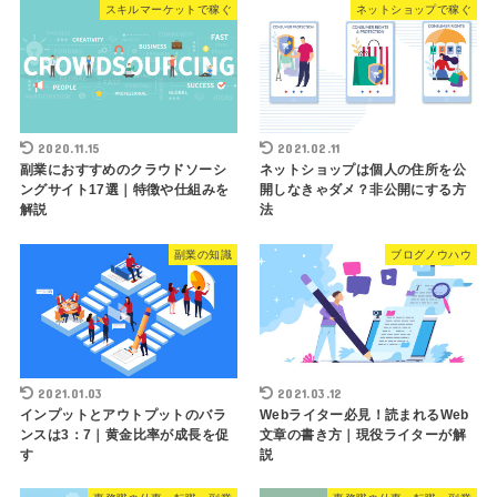
スキルマーケットで稼ぐ
ネットショップで稼ぐ
2020.11.15
2021.02.11
副業におすすめのクラウドソーシ
ネットショップは個人の住所を公
ングサイト17選｜特徴や仕組みを
開しなきゃダメ？非公開にする方
解説
法
副業の知識
ブログノウハウ
2021.01.03
2021.03.12
インプットとアウトプットのバラ
Webライター必見！読まれるWeb
ンスは3：7｜黄金比率が成長を促
文章の書き方｜現役ライターが解
す
説