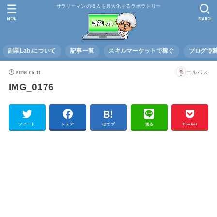
サラリーマンの収入を最大化するラボラトリー
MENU
SEARCH
副業Lab.について
記事一覧
スキルマーケットで稼ぐ
ブログで
2018.05.11
エルバス
IMG_0176
ツイート
シェア
はてブ
送る
Pocket