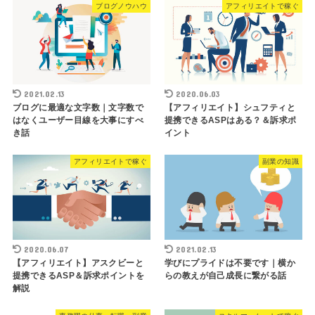
ブログノウハウ
アフィリエイトで稼ぐ
2021.02.13
2020.06.03
ブログに最適な文字数｜文字数で
【アフィリエイト】シュフティと
はなくユーザー目線を大事にすべ
提携できるASPはある？＆訴求ポ
き話
イント
アフィリエイトで稼ぐ
副業の知識
2020.06.07
2021.02.13
【アフィリエイト】アスクビーと
学びにプライドは不要です｜横か
提携できるASP＆訴求ポイントを
らの教えが自己成長に繋がる話
解説