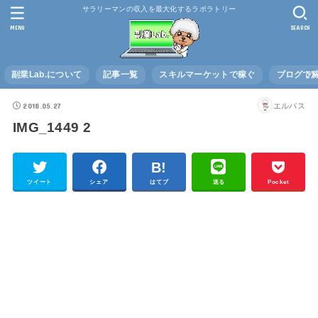
サラリーマンの収入を最大化するラボラトリー
MENU
SEARCH
副業Lab.について
記事一覧
スキルマーケットで稼ぐ
ブログで
2018.05.27
エルバス
IMG_1449 2
ツイート
シェア
はてブ
送る
Pocket