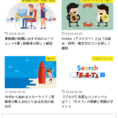
事務職の仕事・転職・副業
スキルマーケットで稼ぐ
2020.10.21
2020.06.07
事務職の転職におすすめのエージ
Askbe（アスクビー）とは？仕組
ェント4選｜経験者が詳しく解説
み・評判・稼ぎ方のコツを詳しく
解説
働き方
ブログノウハウ
2020.09.03
2020.06.03
30代から始めるスローライフ｜実
【ブログ】良質なコンテンツと
践者が教えるゆとりある生活の始
は？｜『E-A-T』の理解と実践がポ
め方
イント