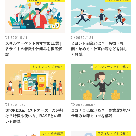
2021.10.18
2020.11.21
スキルマーケットおすすめ11選｜
ビヨンド副業とは？｜特徴・報
各サイトの特徴や仕組みを徹底解
酬・始め方・仕事内容などを詳し
説
く解説
ネットショップで稼ぐ
スキルマーケットで稼ぐ
2021.02.11
2020.06.07
STORES.jp（ストアーズ）の評判
ココナラは稼げる？｜副業歴3年が
は？特徴や使い方、BASEとの違
仕組みや稼ぐコツを解説
いも解説
おすすめの副業
アフィリエイトで稼ぐ