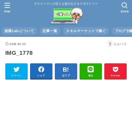
サラリーマンの収入を最大化するラボラトリー
MENU
SEARCH
副業Lab.について
記事一覧
スキルマーケットで稼ぐ
ブログで
2018.05.29
エルバス
IMG_1778
ツイート
シェア
はてブ
送る
Pocket