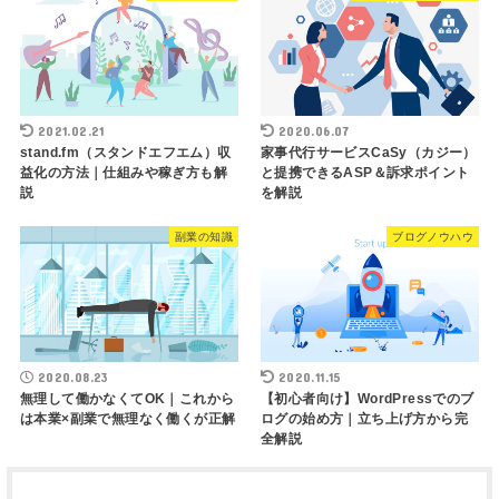
2021.02.21
2020.06.07
stand.fm（スタンドエフエム）収
家事代行サービスCaSy（カジー）
益化の方法｜仕組みや稼ぎ方も解
と提携できるASP＆訴求ポイント
説
を解説
副業の知識
ブログノウハウ
2020.08.23
2020.11.15
無理して働かなくてOK｜これから
【初心者向け】WordPressでのブ
は本業×副業で無理なく働くが正解
ログの始め方｜立ち上げ方から完
全解説