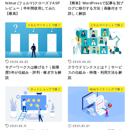
felmat (フェルマ)クローズドASP
【簡単】WordPressで記事を別ブ
レビュー｜半年間使用してみた
ログに移行する方法｜画像付きで
【最高】
詳しく解説
スキルマーケットで稼ぐ
スキルマーケットで稼ぐ
2020.06.03
2020.06.03
サグーワークスは稼げる？｜副業
クラウドリンクスとは？｜サービ
歴3年が仕組み・評判・稼ぎ方を解
スの仕組み・特徴・利用方法を解
説
説
ネットショップで稼ぐ
Webライティングで稼ぐ
2021.02.11
2021.03.21