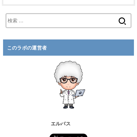
検
索
:
このラボの運営者
エルバス