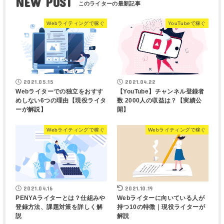
NEW POST
Webライティングで稼ぐ
YouTubeで稼ぐ
2021.05.15
2021.04.22
Webライターでの独立をおすす
【YouTube】チャンネル登録者
めしない6つの理由【現役ライタ
数 2000人の収益は？【実績公
ーが解説】
開】
Webライティングで稼ぐ
Webライティングで稼ぐ
2021.04.16
2021.10.19
PENYAライターとは？仕組みや
Webライターに向いている人が
登録方法、課題対策を詳しく解
持つ10の特徴｜現役ライターが
説
解説