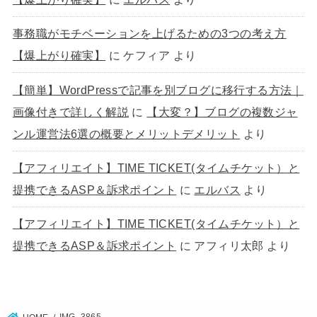
事務職がモチベーションを上げるための3つの考え方
【爆上がり確実】
に
ケフィア
より
【簡単】WordPressで記事を別ブログに移行する方法｜
画像付きで詳しく解説
に
【大変？】ブログの複数ジャ
ンル運営法6選の概要とメリットデメリット
より
【アフィリエイト】TIME TICKET(タイムチケット）と
提携できるASP＆訴求ポイント
に
エルバス
より
【アフィリエイト】TIME TICKET(タイムチケット）と
提携できるASP＆訴求ポイント
に
アフィリ太郎
より
IMG_3865