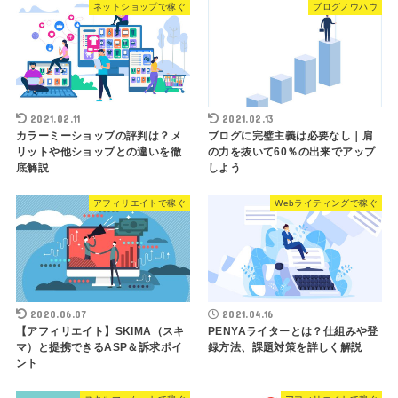
ネットショップで稼ぐ
ブログノウハウ
2021.02.11
2021.02.13
カラーミーショップの評判は？メ
ブログに完璧主義は必要なし｜肩
リットや他ショップとの違いを徹
の力を抜いて60％の出来でアップ
底解説
しよう
アフィリエイトで稼ぐ
Webライティングで稼ぐ
2020.06.07
2021.04.16
【アフィリエイト】SKIMA（スキ
PENYAライターとは？仕組みや登
マ）と提携できるASP＆訴求ポイ
録方法、課題対策を詳しく解説
ント