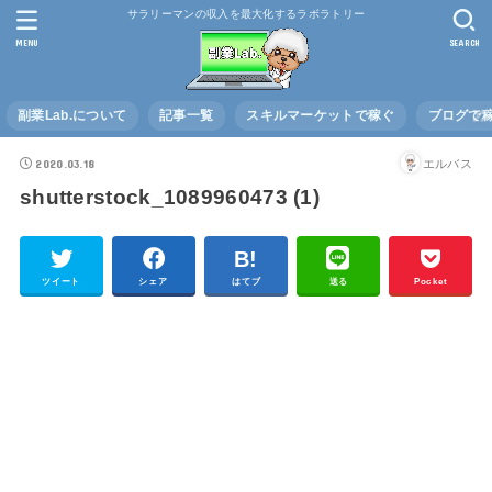
サラリーマンの収入を最大化するラボラトリー
MENU
SEARCH
副業Lab.について
記事一覧
スキルマーケットで稼ぐ
ブログで
2020.03.18
エルバス
shutterstock_1089960473 (1)
ツイート
シェア
はてブ
送る
Pocket