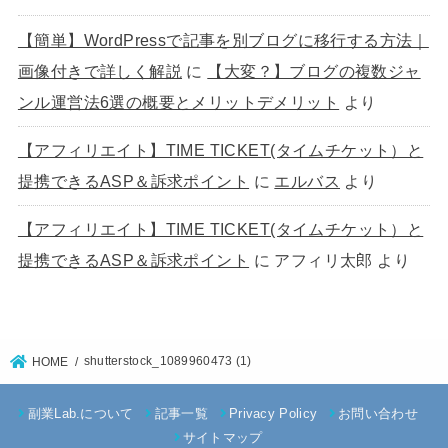
【簡単】WordPressで記事を別ブログに移行する方法｜
画像付きで詳しく解説
に
【大変？】ブログの複数ジャ
ンル運営法6選の概要とメリットデメリット
より
【アフィリエイト】TIME TICKET(タイムチケット）と
提携できるASP＆訴求ポイント
に
エルバス
より
【アフィリエイト】TIME TICKET(タイムチケット）と
提携できるASP＆訴求ポイント
に
アフィリ太郎
より
shutterstock_1089960473 (1)
HOME
副業Lab.について
記事一覧
Privacy Policy
お問い合わせ
サイトマップ