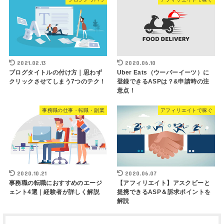
2021.02.13
2020.06.10
ブログタイトルの付け方｜思わず
Uber Eats（ウーバーイーツ）に
クリックさせてしまう7つのテク！
登録できるASPは？&申請時の注
意点！
事務職の仕事・転職・副業
アフィリエイトで稼ぐ
2020.10.21
2020.06.07
事務職の転職におすすめのエージ
【アフィリエイト】アスクビーと
ェント4選｜経験者が詳しく解説
提携できるASP＆訴求ポイントを
解説