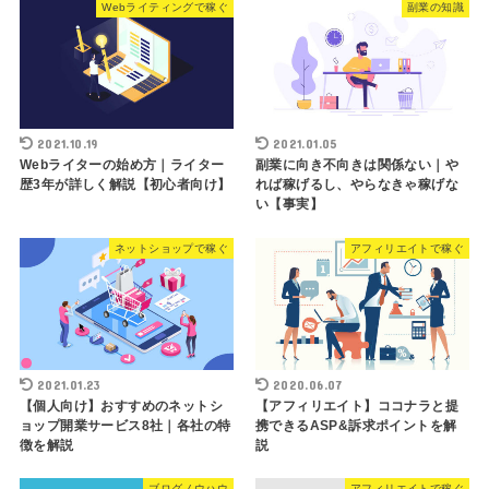
Webライティングで稼ぐ
副業の知識
2021.10.19
2021.01.05
Webライターの始め方｜ライター
副業に向き不向きは関係ない｜や
歴3年が詳しく解説【初心者向け】
れば稼げるし、やらなきゃ稼げな
い【事実】
ネットショップで稼ぐ
アフィリエイトで稼ぐ
2021.01.23
2020.06.07
【個人向け】おすすめのネットシ
【アフィリエイト】ココナラと提
ョップ開業サービス8社｜各社の特
携できるASP&訴求ポイントを解
徴を解説
説
ブログノウハウ
アフィリエイトで稼ぐ