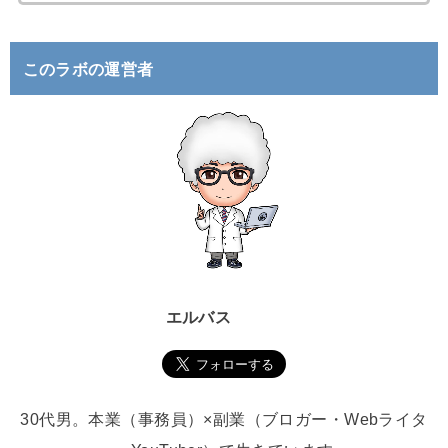
索
:
このラボの運営者
エルバス
30代男。本業（事務員）×副業（ブロガー・Webライタ