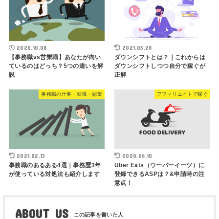
2020.10.08
2021.03.28
【事務職vs営業職】あなたが向い
ダウンシフトとは？｜これからは
ているのはどっち？5つの違いを解
ダウンシフトしつつ自分で稼ぐが
説
正解
事務職の仕事・転職・副業
アフィリエイトで稼ぐ
2021.02.13
2020.06.10
事務職のあるある4選｜事務歴3年
Uber Eats（ウーバーイーツ）に
が使っている対処法も紹介します
登録できるASPは？&申請時の注
意点！
ABOUT US