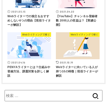
2021.05.15
2021.04.22
Webライターでの独立をおすす
【YouTube】チャンネル登録者
めしない6つの理由【現役ライタ
数 2000人の収益は？【実績公
ーが解説】
開】
Webライティングで稼ぐ
Webライティングで稼ぐ
2021.04.16
2021.10.19
PENYAライターとは？仕組みや
Webライターに向いている人が
登録方法、課題対策を詳しく解
持つ10の特徴｜現役ライターが
説
解説
検
索