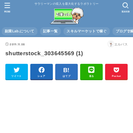
サラリーマンの収入を最大化するラボラトリー
MENU
SEARCH
副業Lab.について
記事一覧
スキルマーケットで稼ぐ
ブログで
2019.11.08
エルバス
shutterstock_303645569 (1)
ツイート
シェア
はてブ
送る
Pocket