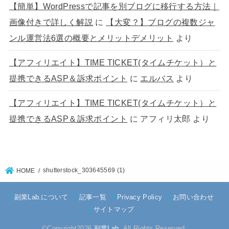
【簡単】WordPressで記事を別ブログに移行する方法｜
画像付きで詳しく解説
に
【大変？】ブログの複数ジャ
ンル運営法6選の概要とメリットデメリット
より
【アフィリエイト】TIME TICKET(タイムチケット）と
提携できるASP＆訴求ポイント
に
エルバス
より
【アフィリエイト】TIME TICKET(タイムチケット）と
提携できるASP＆訴求ポイント
に
アフィリ太郎
より
shutterstock_303645569 (1)
HOME
副業Lab.について
記事一覧
Privacy Policy
お問い合わせ
サイトマップ
©Copyright2026
副業Lab.
.All Rights Reserved.