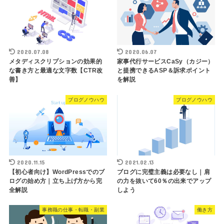
2020.07.08
2020.06.07
メタディスクリプションの効果的
家事代行サービスCaSy（カジー）
な書き方と最適な文字数【CTR改
と提携できるASP＆訴求ポイント
善】
を解説
ブログノウハウ
ブログノウハウ
2020.11.15
2021.02.13
【初心者向け】WordPressでのブ
ブログに完璧主義は必要なし｜肩
ログの始め方｜立ち上げ方から完
の力を抜いて60％の出来でアップ
全解説
しよう
事務職の仕事・転職・副業
働き方