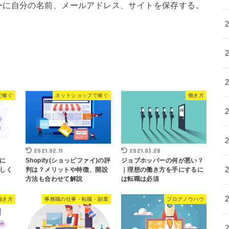
ーに自分の名前、メールアドレス、サイトを保存する。
で稼ぐ
ネットショップで稼ぐ
働き方
2021.02.11
2021.03.28
るに
Shopify(ショッピファイ)の評
ジョブホッパーの何が悪い？
しく
判は？メリットや特徴、開設
｜理想の働き方を手にするに
方法も合わせて解説
は転職は必須
働き方
事務職の仕事・転職・副業
ブログノウハウ