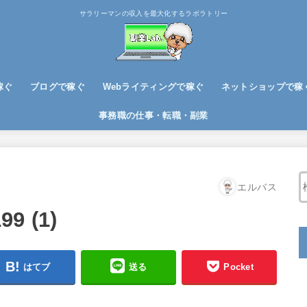
サラリーマンの収入を最大化するラボラトリー
稼ぐ
ブログで稼ぐ
Webライティングで稼ぐ
ネットショップで稼
ブログノウハウ
アフィリエイトで稼ぐ
事務職の仕事・転職・副業
エルバス
99 (1)
はてブ
送る
Pocket