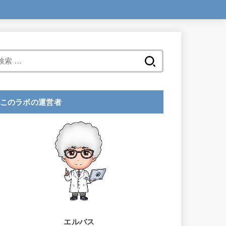
検
索
:
このラボの運営者
エルバス