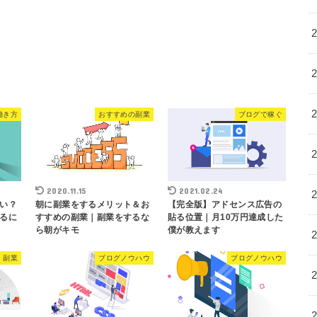
働き方
おすすめの副業
ブログで稼ぐ
2020.11.15
2021.02.24
い？
朝に副業をするメリット＆お
【完全版】アドセンス広告の
るに
すすめの副業｜副業をするな
貼る位置｜月10万円達成した
ら朝がキモ
僕が教えます
・副業
ブログノウハウ
ブログノウハウ