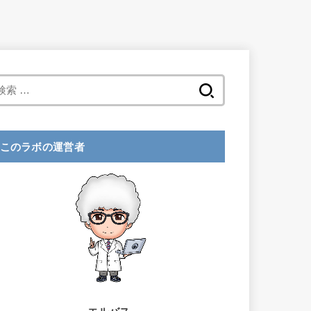
検
索
:
このラボの運営者