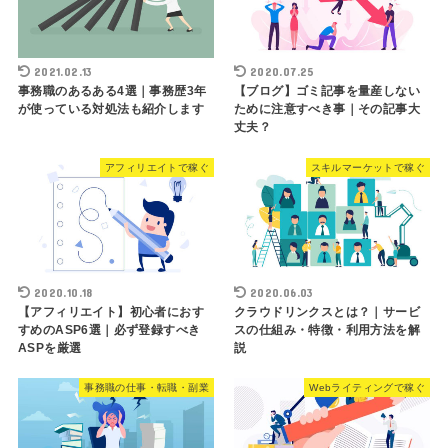
2021.02.13
2020.07.25
事務職のあるある4選｜事務歴3年
【ブログ】ゴミ記事を量産しない
が使っている対処法も紹介します
ために注意すべき事｜その記事大
丈夫？
アフィリエイトで稼ぐ
スキルマーケットで稼ぐ
2020.10.18
2020.06.03
【アフィリエイト】初心者におす
クラウドリンクスとは？｜サービ
すめのASP6選｜必ず登録すべき
スの仕組み・特徴・利用方法を解
ASPを厳選
説
事務職の仕事・転職・副業
Webライティングで稼ぐ