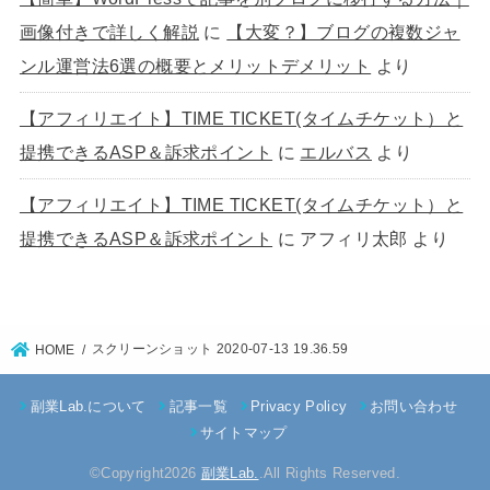
画像付きで詳しく解説
に
【大変？】ブログの複数ジャ
ンル運営法6選の概要とメリットデメリット
より
【アフィリエイト】TIME TICKET(タイムチケット）と
提携できるASP＆訴求ポイント
に
エルバス
より
【アフィリエイト】TIME TICKET(タイムチケット）と
提携できるASP＆訴求ポイント
に
アフィリ太郎
より
スクリーンショット 2020-07-13 19.36.59
HOME
副業Lab.について
記事一覧
Privacy Policy
お問い合わせ
サイトマップ
©Copyright2026
副業Lab.
.All Rights Reserved.