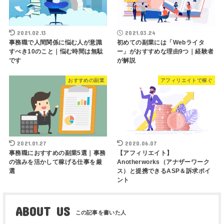
2021.02.13
2021.03.24
事務職で人間関係に悩む人が意識
初めての副業には「Webライタ
すべき10のこと｜悩む時間は無駄
ー」がおすすめな理由9つ｜経験者
です
が解説
おすすめの副業
アフィリエイトで稼ぐ
2021.01.27
2020.06.07
事務職におすすめの副業5選｜事務
【アフィリエイト】
の強みを活かして稼げる仕事を厳
Anotherworks（アナザーワーク
選
ス）と提携できるASP＆訴求ポイ
ント
ABOUT US