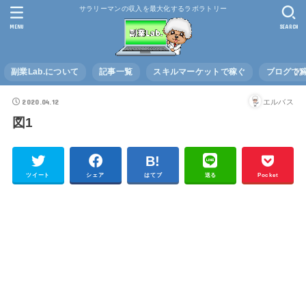
サラリーマンの収入を最大化するラボラトリー
MENU
SEARCH
副業Lab.について
記事一覧
スキルマーケットで稼ぐ
ブログで
2020.04.12
エルバス
図1
ツイート
シェア
はてブ
送る
Pocket