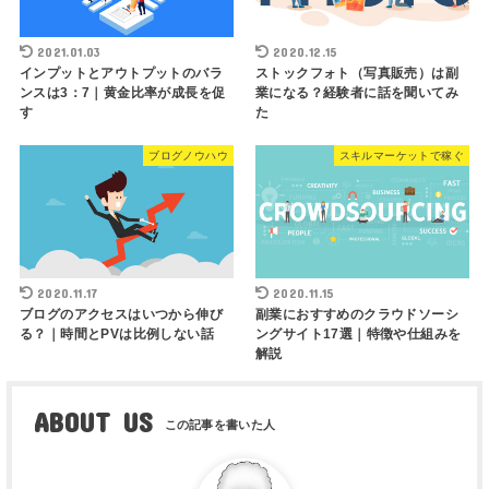
2021.01.03
2020.12.15
インプットとアウトプットのバラ
ストックフォト（写真販売）は副
ンスは3：7｜黄金比率が成長を促
業になる？経験者に話を聞いてみ
す
た
ブログノウハウ
スキルマーケットで稼ぐ
2020.11.17
2020.11.15
ブログのアクセスはいつから伸び
副業におすすめのクラウドソーシ
る？｜時間とPVは比例しない話
ングサイト17選｜特徴や仕組みを
解説
ABOUT US