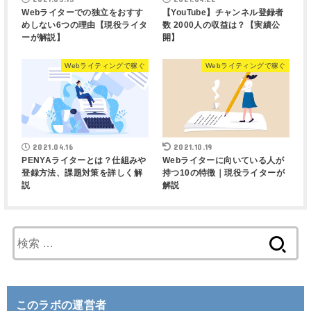
Webライターでの独立をおすす
【YouTube】チャンネル登録者
めしない6つの理由【現役ライタ
数 2000人の収益は？【実績公
ーが解説】
開】
Webライティングで稼ぐ
Webライティングで稼ぐ
2021.04.16
2021.10.19
PENYAライターとは？仕組みや
Webライターに向いている人が
登録方法、課題対策を詳しく解
持つ10の特徴｜現役ライターが
説
解説
検
索
:
このラボの運営者