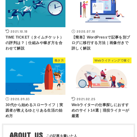
2021.10.18
2020.07.18
TIME TICKET（タイムチケット）
【簡単】WordPressで記事を別ブ
の評判は？｜仕組みや稼ぎ方を合
ログに移行する方法｜画像付きで
わせて解説
詳しく解説
働き方
Webライティングで稼ぐ
2020.09.03
2021.02.25
30代から始めるスローライフ｜実
Webライターの仕事探しにおすす
践者が教えるゆとりある生活の始
めのサイト14選｜現役ライターが
め方
厳選
ABOUT US