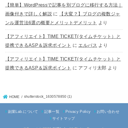
【簡単】WordPressで記事を別ブログに移行する方法｜
画像付きで詳しく解説
に
【大変？】ブログの複数ジャ
ンル運営法6選の概要とメリットデメリット
より
【アフィリエイト】TIME TICKET(タイムチケット）と
提携できるASP＆訴求ポイント
に
エルバス
より
【アフィリエイト】TIME TICKET(タイムチケット）と
提携できるASP＆訴求ポイント
に
アフィリ太郎
より
shutterstock_1630578850 (1)
HOME
副業Lab.について
記事一覧
Privacy Policy
お問い合わせ
サイトマップ