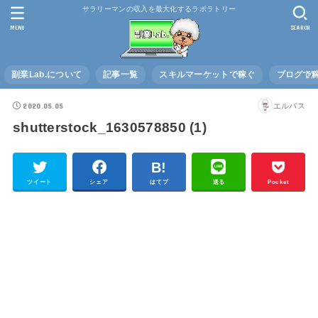
サラリーマンの収入を最大化するラボラトリー
MENU
SEARCH
副業Lab.について
記事一覧
スキルマーケットで稼ぐ
ブログで
2020.05.05
エルバス
shutterstock_1630578850 (1)
ツイート
シェア
はてブ
送る
Pocket