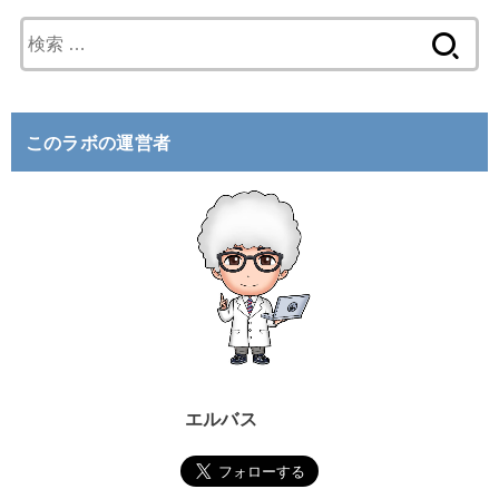
検
索
:
このラボの運営者
エルバス