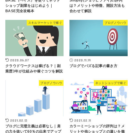
BASE（ベイス）を使ってネット
Shopify(ショッピファイ)の評判
ショップ副業をはじめよう｜
は？メリットや特徴、開設方法も
BASE完全攻略本
合わせて解説
スキルマーケットで稼ぐ
ブログノウハウ
2020.06.07
2020.11.19
クラウドワークスは稼げる？｜副
ブログでバズる記事の書き方
業歴3年が仕組みや稼ぐコツを解説
ブログノウハウ
ネットショップで稼ぐ
2021.02.13
2021.02.11
ブログに完璧主義は必要なし｜肩
カラーミーショップの評判は？メ
の力を抜いて60％の出来でアップ
リットや他ショップとの違いを徹