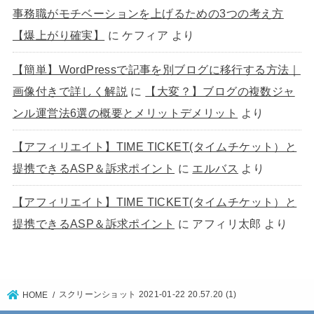
事務職がモチベーションを上げるための3つの考え方
【爆上がり確実】
に
ケフィア
より
【簡単】WordPressで記事を別ブログに移行する方法｜
画像付きで詳しく解説
に
【大変？】ブログの複数ジャ
ンル運営法6選の概要とメリットデメリット
より
【アフィリエイト】TIME TICKET(タイムチケット）と
提携できるASP＆訴求ポイント
に
エルバス
より
【アフィリエイト】TIME TICKET(タイムチケット）と
提携できるASP＆訴求ポイント
に
アフィリ太郎
より
スクリーンショット 2021-01-22 20.57.20 (1)
HOME