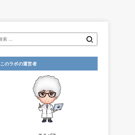
検
索
:
このラボの運営者