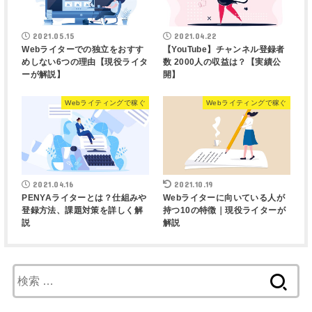
2021.05.15
2021.04.22
Webライターでの独立をおすす
【YouTube】チャンネル登録者
めしない6つの理由【現役ライタ
数 2000人の収益は？【実績公
ーが解説】
開】
Webライティングで稼ぐ
Webライティングで稼ぐ
2021.04.16
2021.10.19
PENYAライターとは？仕組みや
Webライターに向いている人が
登録方法、課題対策を詳しく解
持つ10の特徴｜現役ライターが
説
解説
検
索