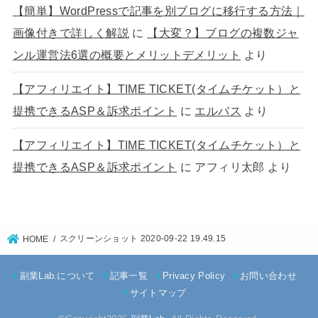
【簡単】WordPressで記事を別ブログに移行する方法｜
画像付きで詳しく解説
に
【大変？】ブログの複数ジャ
ンル運営法6選の概要とメリットデメリット
より
【アフィリエイト】TIME TICKET(タイムチケット）と
提携できるASP＆訴求ポイント
に
エルバス
より
【アフィリエイト】TIME TICKET(タイムチケット）と
提携できるASP＆訴求ポイント
に
アフィリ太郎
より
スクリーンショット 2020-09-22 19.49.15
HOME
副業Lab.について
記事一覧
Privacy Policy
お問い合わせ
サイトマップ