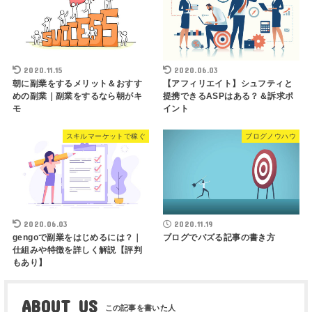
2020.11.15
2020.06.03
朝に副業をするメリット＆おすす
【アフィリエイト】シュフティと
めの副業｜副業をするなら朝がキ
提携できるASPはある？＆訴求ポ
モ
イント
スキルマーケットで稼ぐ
ブログノウハウ
2020.06.03
2020.11.19
gengoで副業をはじめるには？｜
ブログでバズる記事の書き方
仕組みや特徴を詳しく解説【評判
もあり】
ABOUT US