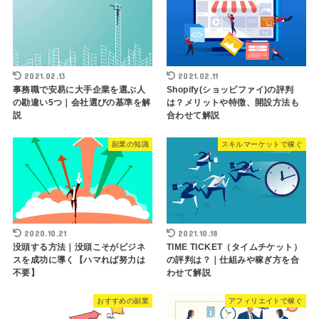
2021.02.13
2021.02.11
事務職で安易に大手企業を選ぶ人
Shopify(ショッピファイ)の評判
の勘違い5つ｜会社選びの基準を解
は？メリットや特徴、開設方法も
説
合わせて解説
副業の知識
スキルマーケットで稼ぐ
2020.10.21
2021.10.18
没頭する方法｜没頭こそがビジネ
TIME TICKET（タイムチケット）
スを成功に導く【ハマれば努力は
の評判は？｜仕組みや稼ぎ方を合
不要】
わせて解説
おすすめの副業
アフィリエイトで稼ぐ