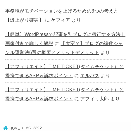
事務職がモチベーションを上げるための3つの考え方
【爆上がり確実】
に
ケフィア
より
【簡単】WordPressで記事を別ブログに移行する方法｜
画像付きで詳しく解説
に
【大変？】ブログの複数ジャ
ンル運営法6選の概要とメリットデメリット
より
【アフィリエイト】TIME TICKET(タイムチケット）と
提携できるASP＆訴求ポイント
に
エルバス
より
【アフィリエイト】TIME TICKET(タイムチケット）と
提携できるASP＆訴求ポイント
に
アフィリ太郎
より
IMG_3892
HOME