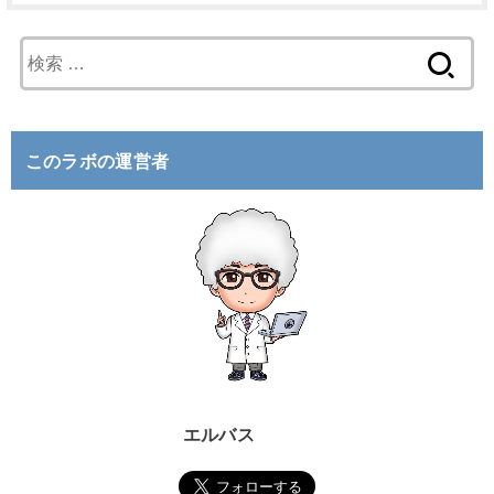
検
索
:
このラボの運営者
エルバス