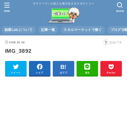
サラリーマンの収入を最大化するラボラトリー
MENU
SEARCH
副業Lab.について
記事一覧
スキルマーケットで稼ぐ
ブログで
2018.05.02
エルバス
IMG_3892
ツイート
シェア
はてブ
送る
Pocket