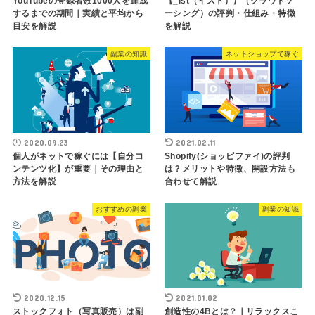
YouTubeの登録者数1000人を達成
【_ist（イスト）】（クラウドソ
するまでの期間｜実績と平均から
ーシング）の評判・仕組み・特徴
目安を解説
を解説
副業の知識
ネットショップで稼ぐ
2020.09.23
2021.02.11
個人がネットで稼ぐには【自分コ
Shopify(ショッピファイ)の評判
ンテンツ化】が重要｜その理由と
は？メリットや特徴、開設方法も
方法を解説
合わせて解説
おすすめの副業
副業の知識
2020.12.15
2021.01.02
ストックフォト（写真販売）は副
創造性の4Bとは？｜リラックスこ